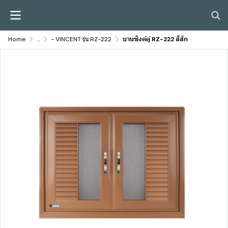
Home
...
- VINCENT รุ่น RZ-222
บานซิงค์คู่ RZ-222 สีสัก