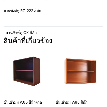
บานซิงค์คู่ RZ-222 สีสัก
บานซิงค์คู่ OK สีสัก
สินค้าที่เกี่ยวข้อง
ชั้นเข้ามุม W85 สีน้ำตาล
ชั้นเข้ามุม W85 สีสัก