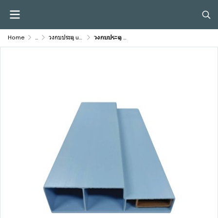
Home
...
วงกบประตู uPVC / VINYL - DOORS FRAME
วงกบประตู PF-028 RW สีฟ้า