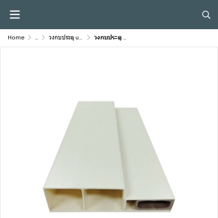
Home
...
วงกบประตู uPVC / VINYL - DOORS FRAME
วงกบประตู PF-028 RW สีครีม