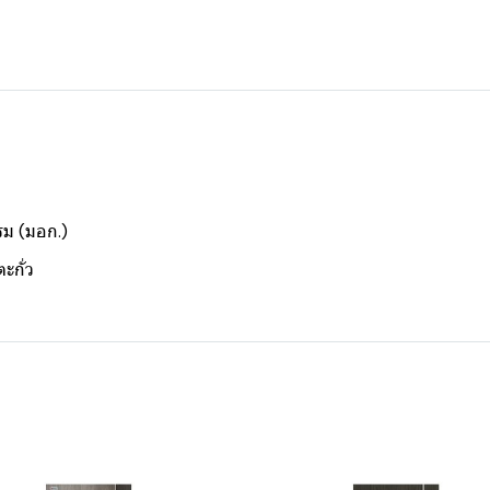
ม (มอก.)
กั่ว