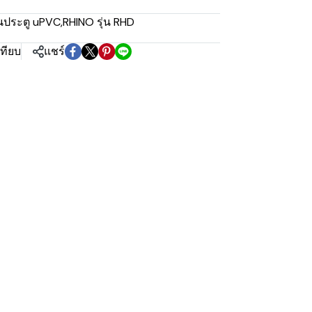
นประตู uPVC
,
RHINO รุ่น RHD
เทียบ
แชร์