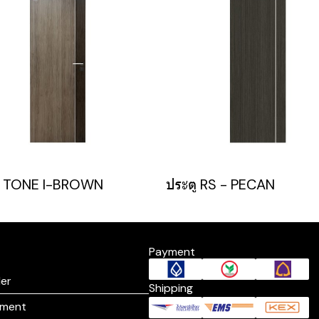
TONE I-BROWN
ประตู RS - PECAN
Payment
er
Shipping
yment