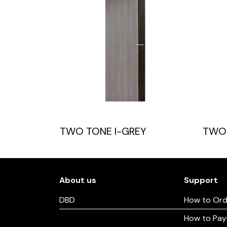
TWO TONE I-GREY
TWO 
About us
Support
DBD
How to Ord
How to Pa