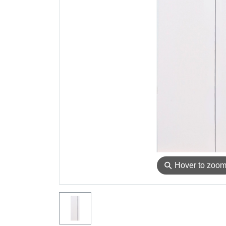
⚲
Hover to zoo