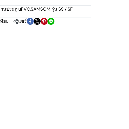
บานประตู uPVC
,
SAMSOM รุ่น SS / SF
เทียบ
แชร์