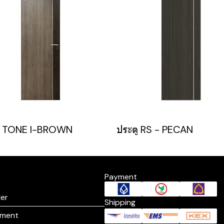
TONE I-BROWN
ประตู RS - PECAN
Payment
er
Shipping
yment