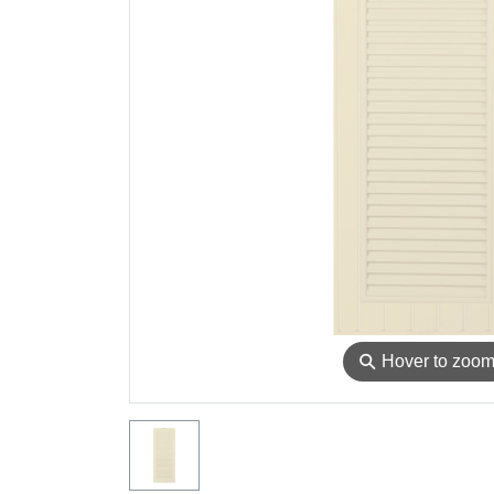
⚲
Hover to zoo