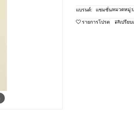
หมวดหมู่:
แบรนด์:
แซมซั่น
รายการโปรด
เปรียบ
m