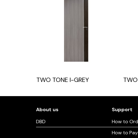
TWO TONE I-GREY
TWO 
About us
Support
DBD
How to Ord
How to Pa