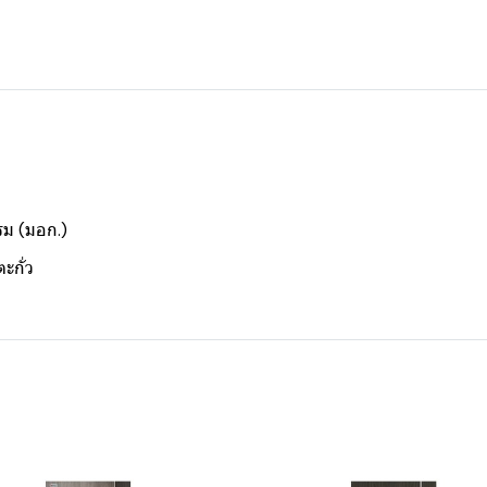
ม (มอก.)
กั่ว