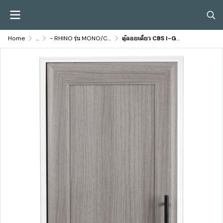
Home
...
- RHINO รุ่น MONO/CBS I-GREY
ตู้ลอยเดี่ยว CBS I-GREY